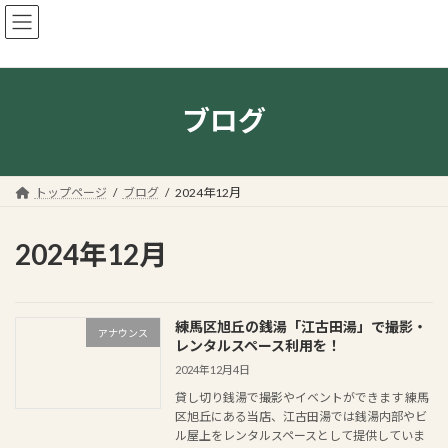
コ
ナ
ン
ビ
テ
ゲ
ン
ー
ツ
シ
へ
ョ
ブログ
ス
ン
キ
に
ッ
移
プ
動
トップページ
ブログ
2024年12月
2024年12月
練馬区旭丘の銭湯「江古田湯」で撮影・
アナウンス
レンタルスペース利用を！
2024年12月4日
貸し切り銭湯で撮影やイベントができます 練馬
区旭丘にある当店、江古田湯では銭湯内部やビ
ル屋上をレンタルスペースとして提供していま