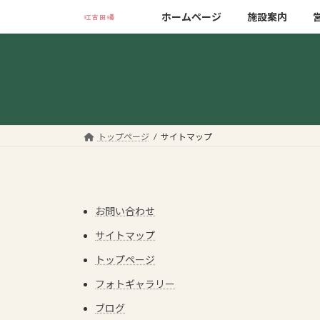
コ
ナ
ホームページ
施設案内
ン
ビ
テ
ゲ
ン
ー
ツ
シ
へ
ョ
ス
ン
キ
に
トップページ
サイトマップ
ッ
移
プ
動
お問い合わせ
サイトマップ
トップページ
フォトギャラリー
ブログ